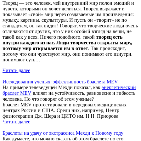
Творец — это человек, чей внутренний мир полон эмоций и
чувств, которыми он хочет делиться. Творец выражает и
показывает «свой» мир через создаваемые им произведения:
музыку, картины, скульптуры. И пусть он «творит» не по
стандартам, он так видит! Говорят, что творческие люди очень
отличаются от других, что у них особый взгляд на вещи, не
такой как у всех. Ничего подобного, такой
творец есть
внутри каждого из нас. Люди творчества открыты миру,
поэтому мир открывается им в ответ
. Так происходит,
потому что они чувствуют мир, они понимают его изнутри,
понимают суть…
Читать далее
Исследования ученых: эффективность браслета MEV
На примере телеведущей Мехди показал, как
энергетический
браслет MEV
влияет на устойчивость, равновесие и гибкость
человека. Но что говорят об этом ученые? ⠀
Браслет MEV протестировали в передовых медицинских
центрах России и США. Среди них, например, Центр
физиотерапии Дж. Шера и ЦИТО им. Н.Н. Приорова.
Читать далее
Браслеты на удачу от экстрасенса Мехди к Новому году
Как думаете, что можно сказать об этом браслете по его