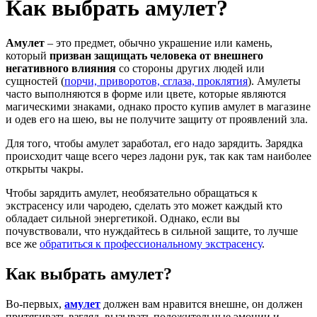
Как выбрать амулет?
Амулет
– это предмет, обычно украшение или камень,
который
призван защищать человека от внешнего
негативного влияния
со стороны других людей или
сущностей (
порчи, приворотов, сглаза, проклятия
). Амулеты
часто выполняются в форме или цвете, которые являются
магическими знаками, однако просто купив амулет в магазине
и одев его на шею, вы не получите защиту от проявлений зла.
Для того, чтобы амулет заработал, его надо зарядить. Зарядка
происходит чаще всего через ладони рук, так как там наиболее
открыты чакры.
Чтобы зарядить амулет, необязательно обращаться к
экстрасенсу или чародею, сделать это может каждый кто
обладает сильной энергетикой. Однако, если вы
почувствовали, что нуждайтесь в сильной защите, то лучше
все же
обратиться к профессиональному экстрасенсу
.
Как выбрать амулет?
Во-первых,
амулет
должен вам нравится внешне, он должен
притягивать взгляд, вызывать положительные эмоции и