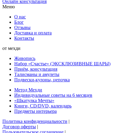
Онлайн консультация
Меню
О нас
Блог
Отзывы
Доставка и оплата
Контакты
от мехди
Живопись
Набор «Счастье» (ЭКСКЛЮЗИВНЫЕ ШАРЫ)
Приём, консультация
Талисманы и амулеты
Подвески-кулоны, цепочка
Метод Мехди
Индивидуальные советы на 6 месяцев
«Шкатулка Мечты»
Книги, CD/DVD, календарь
Предметы интерьера
Политика конфиденциальности
|
Договор оферты
|
Пользовательское соглашение
|