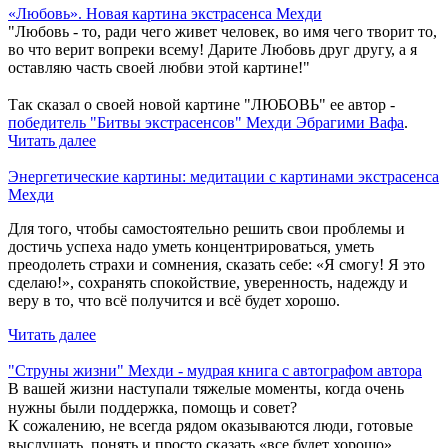
«Любовь». Новая картина экстрасенса Мехди
"Любовь - то, ради чего живет человек, во имя чего творит то,
во что верит вопреки всему! Дарите Любовь друг другу, а я
оставляю часть своей любви этой картине!"
⠀
Так сказал о своей новой картине "ЛЮБОВЬ" ее автор -
победитель "Битвы экстрасенсов" Мехди Эбрагими Вафа
.
Читать далее
Энергетические картины: медитации с картинами экстрасенса
Мехди
Для того, чтобы самостоятельно решить свои проблемы и
достичь успеха надо уметь концентрироваться, уметь
преодолеть страхи и сомнения, сказать себе: «Я смогу! Я это
сделаю!», сохранять спокойствие, уверенность, надежду и
веру в то, что всё получится и всё будет хорошо.
Читать далее
"Струны жизни" Мехди - мудрая книга с автографом автора
В вашей жизни наступали тяжелые моменты, когда очень
нужны были поддержка, помощь и совет? ⠀
К сожалению, не всегда рядом оказываются люди, готовые
выслушать, понять и просто сказать «все будет хорошо». ⠀