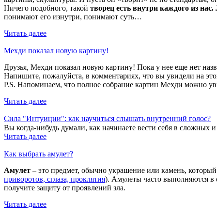
Ничего подобного, такой
творец есть внутри каждого из нас
понимают его изнутри, понимают суть…
Читать далее
Мехди показал новую картину!
Друзья, Мехди показал новую картину! Пока у нее еще нет наз
Напишите, пожалуйста, в комментариях, что вы увидели на это
P.S. Напоминаем, что полное собрание картин Мехди можно ув
Читать далее
Сила "Интуиции": как научиться слышать внутренний голос?
Вы когда-нибудь думали, как начинаете вести себя в сложных 
Читать далее
Как выбрать амулет?
Амулет
– это предмет, обычно украшение или камень, которы
приворотов, сглаза, проклятия
). Амулеты часто выполняются в 
получите защиту от проявлений зла.
Читать далее