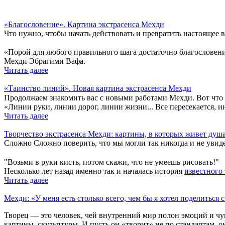
«Благословение». Картина экстрасенса Мехди
Что нужно, чтобы начать действовать и превратить настоящее в
⠀
«Порой для любого правильного шага достаточно благословени
Мехди Эбрагими Вафа.
Читать далее
«Таинство линий». Новая картина экстрасенса Мехди
Продолжаем знакомить вас с новыми работами Мехди. Вот что 
«Линии руки, линии дорог, линии жизни... Все пересекается, ин
Читать далее
Творчество экстрасенса Мехди: картины, в которых живет душ
Сложно
Сложно
поверить, что мы могли так никогда и не уви
⠀
"Возьми в руки кисть, потом скажи, что не умеешь рисовать!" 
Несколько лет назад именно так и началась история
известного
Читать далее
Мехди: «У меня есть столько всего, чем бы я хотел поделиться 
Творец — это человек, чей внутренний мир полон эмоций и чув
картины, скульптуры. И пусть он «творит» не по стандартам, он