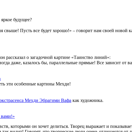
 яркое будущее?
я свыше! Пусть все будет хорошо!» – говорит нам своей новой 
он рассказал о загадочной картине «Таинство линий»: ⠀
огда даже, казалось бы, параллельные прямые! Все зависит от ва
а
деть эти особенные картины Мехди!
⠀
 экстрасенса Мехди Эбрагими Вафа
как художника.
с вами!»
ств, которыми он хочет делиться. Творец выражает и показывае
 так видит! Говорят, что творческие люди очень отличаются от др