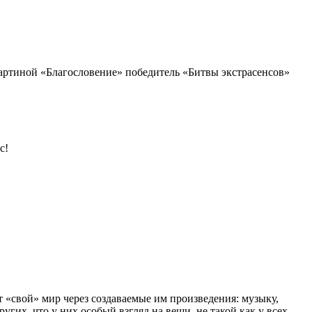
картиной «Благословение» победитель «Битвы экстрасенсов»
с!
т «свой» мир через создаваемые им произведения: музыку,
угих, что у них особый взгляд на вещи, не такой как у всех.