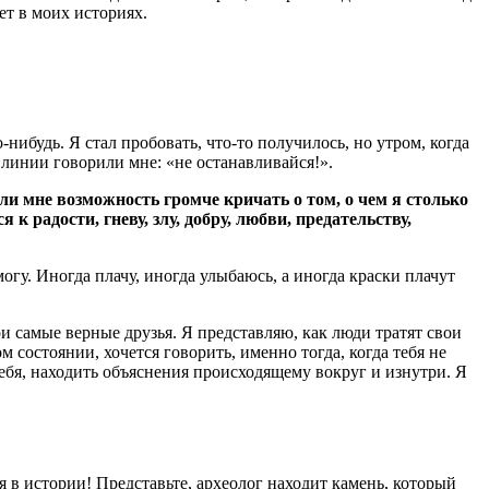
ет в моих историях.
-нибудь. Я стал пробовать, что-то получилось, но утром, когда
е линии говорили мне: «не останавливайся!».
и мне возможность громче кричать о том, о чем я столько
к радости, гневу, злу, добру, любви, предательству,
огу. Иногда плачу, иногда улыбаюсь, а иногда краски плачут
мои самые верные друзья. Я представляю, как люди тратят свои
м состоянии, хочется говорить, именно тогда, когда тебя не
себя, находить объяснения происходящему вокруг и изнутри. Я
ся в истории! Представьте, археолог находит камень, который