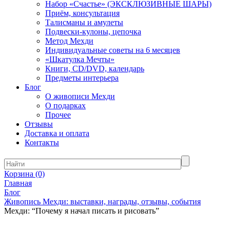
Набор «Счастье» (ЭКСКЛЮЗИВНЫЕ ШАРЫ)
Приём, консультация
Талисманы и амулеты
Подвески-кулоны, цепочка
Метод Мехди
Индивидуальные советы на 6 месяцев
«Шкатулка Мечты»
Книги, CD/DVD, календарь
Предметы интерьера
Блог
О живописи Мехди
О подарках
Прочее
Отзывы
Доставка и оплата
Контакты
Корзина
(0)
Главная
Блог
Живопись Мехди: выставки, награды, отзывы, события
Мехди: “Почему я начал писать и рисовать”