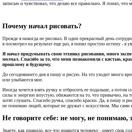
записью и чувствовал, что делаю все правильно. Я понял, что 
Почему начал рисовать?
Прежде я никогда не рисовал. В один прекрасный день сотрудниц
я посмотрел на результат еще раз, я понял простую истину - я 
Я начал придумывать свою технику рисования, много экспе
молчал. Спасибо за то, что меня познакомили с кистью, крас
прошлому и будущему.
До сегодняшнего дня я пишу и рисую. На это уходит много време
или улыбаются мне.
Иногда хочется взять ручку и отбросить ее подальше, а потом с
силы и энергию впустую, обижаются на то, что привычно, на то,
хотят слушать. Спасибо ручка, спасибо краски. Да, я пишу и р
не понимаю людей, которые не дружат с искусством. Мы сами е
Не говорите себе: не могу, не понимаю, э
Знаете, как правило, все что нравится человеку - имеет срок г