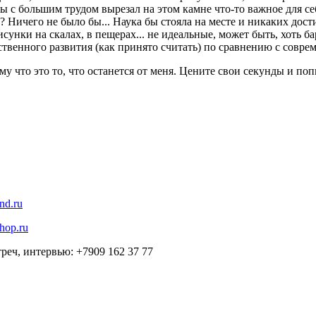
ды с большим трудом вырезал на этом камне что-то важное для се
? Ничего не было бы... Наука бы стояла на месте и никаких дос
сунки на скалах, в пещерах... не идеальные, может быть, хоть ба
ственного развития (как принято считать) по сравнению с совре
что это то, что останется от меня. Цените свои секунды и попы
nd.ru
hop.ru
реч, интервью: +7909 162 37 77