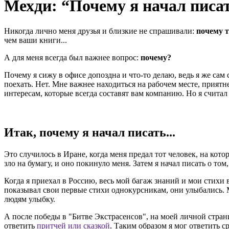
Мехди: “Почему я начал писат
Никогда лично меня друзья и близкие не спрашивали:
почему 
чем ваши книги...
А для меня всегда был важнее вопрос:
почему?
Почему я сижу в офисе допоздна и что-то делаю, ведь я же сам
поехать. Нет. Мне важнее находиться на рабочем месте, приятне
интересам, которые всегда составят вам компанию. Но я считал 
Итак, почему я начал писать...
Это случилось в Иране, когда меня предал тот человек, на котор
зло на бумагу, и оно покинуло меня. Затем я начал писать о том
Когда я приехал в Россию, весь мой багаж знаний и мои стихи
показывал свои первые стихи однокурсникам, они улыбались. М
людям улыбку.
А после победы в "Битве Экстрасенсов", на моей личной стран
ответить
притчей или сказкой
. Таким образом я мог ответить 