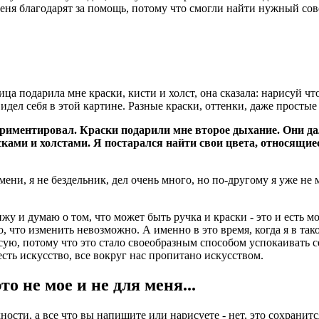
меня благодарят за помощь, потому что смогли найти нужный сов
а подарила мне краски, кисти и холст, она сказала: нарисуй что
увидел себя в этой картине. Разные краски, оттенки, даже просты
риментировал. Краски подарили мне второе дыхание. Они дал
ками и холстами. Я постарался найти свои цвета, относящиеся 
ни, я не бездельник, дел очень много, но по-другому я уже не м
ижу и думаю о том, что может быть ручка и краски - это и есть 
 что изменить невозможно. А именно в это время, когда я в тако
исую, потому что это стало своеобразным способом успокаивать 
сть искусство, все вокруг нас пропитано искусством.
то не мое и не для меня...
одности, а все что вы напишите или нарисуете - нет, это сохранит