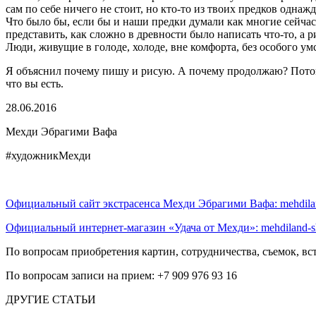
сам по себе ничего не стоит, но кто-то из твоих предков однаж
Что было бы, если бы и наши предки думали как многие сейчас
представить, как сложно в древности было написать что-то, а ри
Люди, живущие в голоде, холоде, вне комфорта, без особого ум
Я объяснил почему пишу и рисую. А почему продолжаю? Потому 
что вы есть.
28.06.2016
Мехди Эбрагими Вафа
#художникМехди
Официальный сайт экстрасенса Мехди Эбрагими Вафа: mehdila
Официальный интернет-магазин «Удача от Мехди»: mehdiland-s
По вопросам приобретения картин, сотрудничества, съемок, вст
По вопросам записи на прием: +7 909 976 93 16
ДРУГИЕ СТАТЬИ