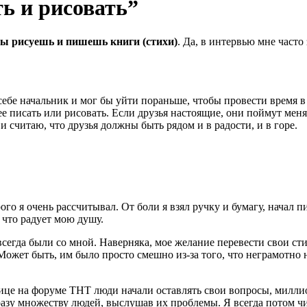
ь и рисовать”
ты рисуешь и пишешь книги (стихи)
. Да, в интервью мне часто
 себе начальник и мог бы уйти пораньше, чтобы провести время в
е писать или рисовать. Если друзья настоящие, они поймут меня.
и считаю, что друзья должны быть рядом и в радости, и в горе.
ого я очень рассчитывал. От боли я взял ручку и бумагу, начал п
, что радует мою душу.
 всегда были со мной. Наверняка, мое желание перевести свои ст
ожет быть, им было просто смешно из-за того, что неграмотно н
ице на форуме ТНТ люди начали оставлять свои вопросы, миллио
сразу множеству людей, выслушав их проблемы. Я всегда потом 