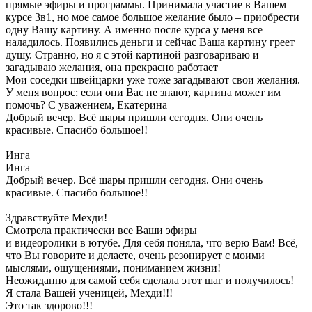
прямые эфиры и программы. Принимала участие в Вашем
курсе 3в1, но мое самое большое желание было – приобрести
одну Вашу картину. А именно после курса у меня все
наладилось. Появились деньги и сейчас Ваша картину греет
душу. Странно, но я с этой картиной разговариваю и
загадываю желания, она прекрасно работает
Мои соседки швейцарки уже тоже загадывают свои желания.
У меня вопрос: если они Вас не знают, картина может им
помочь? С уважением, Екатерина
Добрый вечер. Всё шары пришли сегодня. Они очень
красивые. Спасибо большое!!
Инга
Инга
Добрый вечер. Всё шары пришли сегодня. Они очень
красивые. Спасибо большое!!
Здравствуйте Мехди!
Смотрела практически все Ваши эфиры
и видеоролики в ютубе. Для себя поняла, что верю Вам! Всё,
что Вы говорите и делаете, очень резонирует с моими
мыслями, ощущениями, пониманием жизни!
Неожиданно для самой себя сделала этот шаг и получилось!
Я стала Вашей ученицей, Мехди!!!
Это так здорово!!!