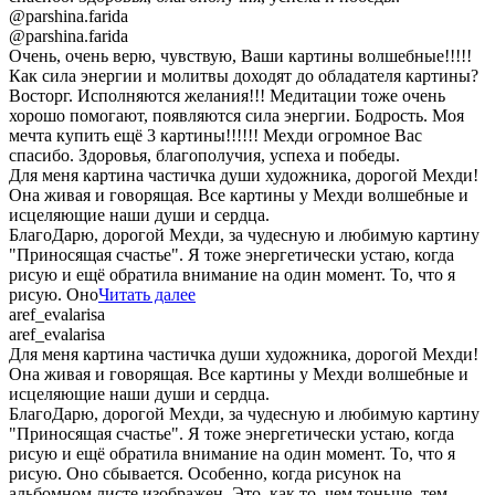
@parshina.farida
@parshina.farida
Очень, очень верю, чувствую, Ваши картины волшебные!!!!!
Как сила энергии и молитвы доходят до обладателя картины?
Восторг. Исполняются желания!!! Медитации тоже очень
хорошо помогают, появляются сила энергии. Бодрость. Моя
мечта купить ещё 3 картины!!!!!! Мехди огромное Вас
спасибо. Здоровья, благополучия, успеха и победы.
Для меня картина частичка души художника, дорогой Мехди!
Она живая и говорящая. Все картины у Мехди волшебные и
исцеляющие наши души и сердца.
БлагоДарю, дорогой Мехди, за чудесную и любимую картину
"Приносящая счастье". Я тоже энергетически устаю, когда
рисую и ещё обратила внимание на один момент. То, что я
рисую. Оно
Читать далее
aref_evalarisa
aref_evalarisa
Для меня картина частичка души художника, дорогой Мехди!
Она живая и говорящая. Все картины у Мехди волшебные и
исцеляющие наши души и сердца.
БлагоДарю, дорогой Мехди, за чудесную и любимую картину
"Приносящая счастье". Я тоже энергетически устаю, когда
рисую и ещё обратила внимание на один момент. То, что я
рисую. Оно сбывается. Особенно, когда рисунок на
альбомном листе изображен. Это, как то, чем тоньше, тем