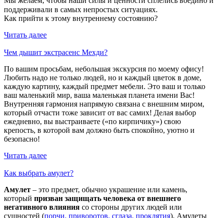
Мы желаем, чтобы наши силы и ценности сплелись воедино и
поддерживали в самых непростых ситуациях. ⠀
Как прийти к этому внутреннему состоянию?
Читать далее
Чем дышит экстрасенс Мехди?
По вашим просьбам, небольшая экскурсия по моему офису!
Любить надо не только людей, но и каждый цветок в доме,
каждую картину, каждый предмет мебели. Это ваш и только
ваш маленький мир, ваша маленькая планета имени Вас!
Внутренняя гармония напрямую связана с внешним миром,
который отчасти тоже зависит от вас самих! Делая выбор
ежедневно, вы выстраиваете («по кирпичику») свою
крепость, в которой вам должно быть спокойно, уютно и
безопасно!
Читать далее
Как выбрать амулет?
Амулет
– это предмет, обычно украшение или камень,
который
призван защищать человека от внешнего
негативного влияния
со стороны других людей или
сущностей (
порчи, приворотов, сглаза, проклятия
). Амулеты