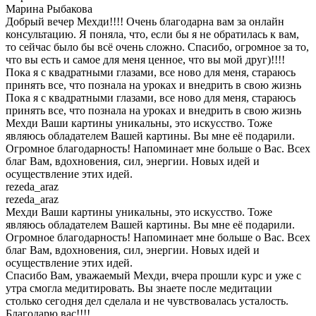
Марина Рыбакова
Добрый вечер Мехди!!!! Очень благодарна вам за онлайн
консультацию. Я поняла, что, если бы я не обратилась к вам,
то сейчас было бы всё очень сложно. Спасибо, огромное за то,
что вы есть и самое для меня ценное, что вы мой друг)!!!!
Пока я с квадратными глазами, все ново для меня, стараюсь
принять все, что познала на уроках и внедрить в свою жизнь
Пока я с квадратными глазами, все ново для меня, стараюсь
принять все, что познала на уроках и внедрить в свою жизнь
Мехди Ваши картины уникальны, это искусство. Тоже
являюсь обладателем Вашей картины. Вы мне её подарили.
Огромное благодарность! Напоминает мне больше о Вас. Всех
благ Вам, вдохновения, сил, энергии. Новых идей и
осуществление этих идей.
rezeda_araz
rezeda_araz
Мехди Ваши картины уникальны, это искусство. Тоже
являюсь обладателем Вашей картины. Вы мне её подарили.
Огромное благодарность! Напоминает мне больше о Вас. Всех
благ Вам, вдохновения, сил, энергии. Новых идей и
осуществление этих идей.
Спасибо Вам, уважаемый Мехди, вчера прошли курс и уже с
утра смогла медитировать. Вы знаете после медитации
столько сегодня дел сделала и не чувствовалась усталость.
Благодарю вас!!!!