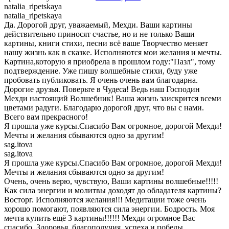
natalia_ripetskaya
natalia_ripetskaya
Да. Дорогой друг, уважаемый, Мехди. Ваши картины
действительно приносят счастье, но и не только Ваши
картины, книги стихи, песни всё ваше Творчество меняет
нашу жизнь как в сказке. Исполняются мои желания и мечты.
Картина,которую я приобрела в прошлом году:"Пазл", тому
подтверждение. Уже пишу волшебные стихи, буду уже
пробовать публиковать. Я очень очень вам благодарна.
Дорогие друзья. Поверьте в Чудеса! Ведь наш Господин
Мехди настоящий Волшебник! Ваша жизнь заискрится всеми
цветами радуги. Благодарю дорогой друг, что вы с нами.
Всего вам прекрасного!
Я прошла уже курсы.Спасибо Вам огромное, дорогой Мехди!
Мечты и желания сбываются одно за другим!
sag.itova
sag.itova
Я прошла уже курсы.Спасибо Вам огромное, дорогой Мехди!
Мечты и желания сбываются одно за другим!
Очень, очень верю, чувствую, Ваши картины волшебные!!!!!
Как сила энергии и молитвы доходят до обладателя картины?
Восторг. Исполняются желания!!! Медитации тоже очень
хорошо помогают, появляются сила энергии. Бодрость. Моя
мечта купить ещё 3 картины!!!!!! Мехди огромное Вас
спасибо. Здоровья, благополучия, успеха и победы.