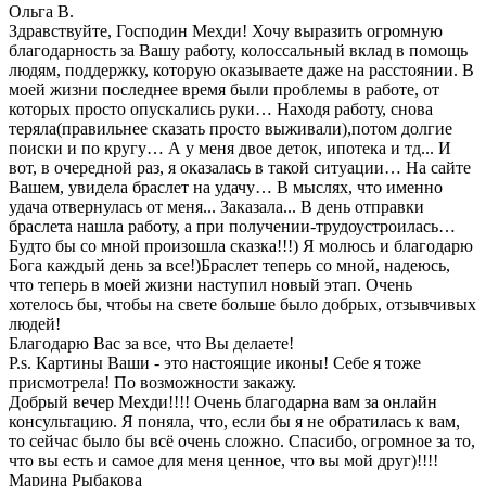
Ольга В.
Здравствуйте, Господин Мехди! Хочу выразить огромную
благодарность за Вашу работу, колоссальный вклад в помощь
людям, поддержку, которую оказываете даже на расстоянии. В
моей жизни последнее время были проблемы в работе, от
которых просто опускались руки… Находя работу, снова
теряла(правильнее сказать просто выживали),потом долгие
поиски и по кругу… А у меня двое деток, ипотека и тд... И
вот, в очередной раз, я оказалась в такой ситуации… На сайте
Вашем, увидела браслет на удачу… В мыслях, что именно
удача отвернулась от меня... Заказала... В день отправки
браслета нашла работу, а при получении-трудоустроилась…
Будто бы со мной произошла сказка!!!) Я молюсь и благодарю
Бога каждый день за все!)Браслет теперь со мной, надеюсь,
что теперь в моей жизни наступил новый этап. Очень
хотелось бы, чтобы на свете больше было добрых, отзывчивых
людей!
Благодарю Вас за все, что Вы делаете!
P.s. Картины Ваши - это настоящие иконы! Себе я тоже
присмотрела! По возможности закажу.
Добрый вечер Мехди!!!! Очень благодарна вам за онлайн
консультацию. Я поняла, что, если бы я не обратилась к вам,
то сейчас было бы всё очень сложно. Спасибо, огромное за то,
что вы есть и самое для меня ценное, что вы мой друг)!!!!
Марина Рыбакова