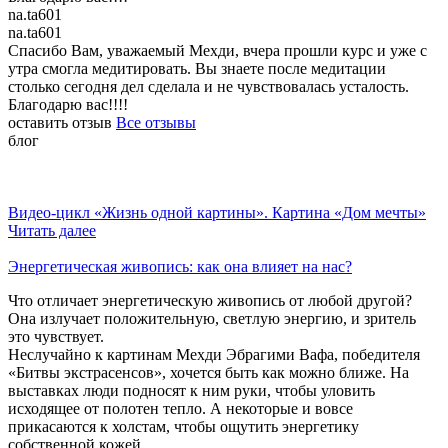
na.ta601
na.ta601
Спасибо Вам, уважаемый Мехди, вчера прошли курс и уже с
утра смогла медитировать. Вы знаете после медитации
столько сегодня дел сделала и не чувствовалась усталость.
Благодарю вас!!!!
оставить отзыв
Все отзывы
блог
Видео-цикл «Жизнь одной картины». Картина «Дом мечты»
Читать далее
Энергетическая живопись: как она влияет на нас?
Что отличает энергетическую живопись от любой другой?
Она излучает положительную, светлую энергию, и зритель
это чувствует.
Неслучайно к картинам Мехди Эбрагими Вафа, победителя
«Битвы экстрасенсов», хочется быть как можно ближе. На
выставках люди подносят к ним руки, чтобы уловить
исходящее от полотен тепло. А некоторые и вовсе
прикасаются к холстам, чтобы ощутить энергетику
собственной кожей.