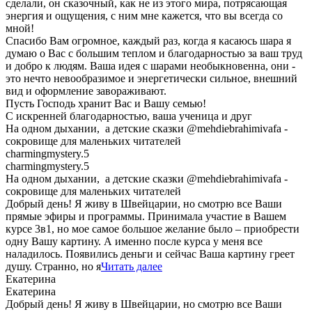
сделали, он сказочный, как не из этого мира, потрясающая
энергия и ощущения, с ним мне кажется, что вы всегда со
мной!
Спасибо Вам огромное, каждый раз, когда я касаюсь шара я
думаю о Вас с большим теплом и благодарностью за ваш труд
и добро к людям. Ваша идея с шарами необыкновенна, они -
это нечто невообразимое и энергетически сильное, внешний
вид и оформление завораживают.
Пусть Господь хранит Вас и Вашу семью!
С искренней благодарностью, ваша ученица и друг
На одном дыхании, а детские сказки @mehdiebrahimivafa -
сокровище для маленьких читателей
charmingmystery.5
charmingmystery.5
На одном дыхании, а детские сказки @mehdiebrahimivafa -
сокровище для маленьких читателей
Добрый день! Я живу в Швейцарии, но смотрю все Ваши
прямые эфиры и программы. Принимала участие в Вашем
курсе 3в1, но мое самое большое желание было – приобрести
одну Вашу картину. А именно после курса у меня все
наладилось. Появились деньги и сейчас Ваша картину греет
душу. Странно, но я
Читать далее
Екатерина
Екатерина
Добрый день! Я живу в Швейцарии, но смотрю все Ваши