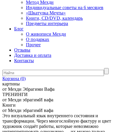
Метод Мехди
Индивидуальные советы на 6 месяцев
«Шкатулка Мечты»
Книги, CD/DVD, календарь
Предметы интерьера
Блог
О живописи Мехди
О подарках
Прочее
Отзывы
Доставка и оплата
Контакты
Корзина
(0)
картины
от Мехди Эбрагими Вафа
ТРЕНИНГИ
от Мехди эбрагимИ вафа
Книги
от Мехди эбрагимИ вафа
Это визуальный язык внутреннего состояния и
трансформации. Через многослойную фактуру и цвет
художник создаёт работы, которые невозможно
интерпретировать однозначно — их можно только