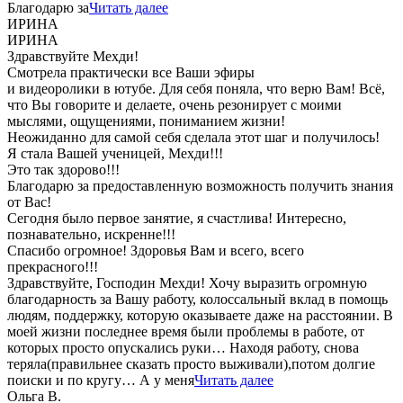
Благодарю за
Читать далее
ИРИНА
ИРИНА
Здравствуйте Мехди!
Смотрела практически все Ваши эфиры
и видеоролики в ютубе. Для себя поняла, что верю Вам! Всё,
что Вы говорите и делаете, очень резонирует с моими
мыслями, ощущениями, пониманием жизни!
Неожиданно для самой себя сделала этот шаг и получилось!
Я стала Вашей ученицей, Мехди!!!
Это так здорово!!!
Благодарю за предоставленную возможность получить знания
от Вас!
Сегодня было первое занятие, я счастлива! Интересно,
познавательно, искренне!!!
Спасибо огромное! Здоровья Вам и всего, всего
прекрасного!!!
Здравствуйте, Господин Мехди! Хочу выразить огромную
благодарность за Вашу работу, колоссальный вклад в помощь
людям, поддержку, которую оказываете даже на расстоянии. В
моей жизни последнее время были проблемы в работе, от
которых просто опускались руки… Находя работу, снова
теряла(правильнее сказать просто выживали),потом долгие
поиски и по кругу… А у меня
Читать далее
Ольга В.