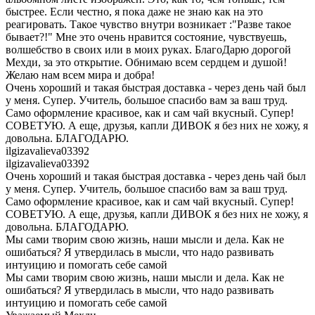
быстрее. Если честно, я пока даже не знаю как на это
реагировать. Такое чувство внутри возникает :"Разве такое
бывает?!" Мне это очень нравится состояние, чувствуешь,
волшебство в своих или в моих руках. БлагоДарю дорогой
Мехди, за это открытие. Обнимаю всем сердцем и душой!
Желаю нам всем мира и добра!
Очень хороший и такая быстрая доставка - через день чай был
у меня. Супер. Учитель, большое спасибо вам за ваш труд.
Само оформление красивое, как и сам чай вкусный. Супер!
СОВЕТУЮ. А еще, друзья, капли ДИВОК я без них не хожу, я
довольна. БЛАГОДАРЮ.
ilgizavalieva03392
ilgizavalieva03392
Очень хороший и такая быстрая доставка - через день чай был
у меня. Супер. Учитель, большое спасибо вам за ваш труд.
Само оформление красивое, как и сам чай вкусный. Супер!
СОВЕТУЮ. А еще, друзья, капли ДИВОК я без них не хожу, я
довольна. БЛАГОДАРЮ.
Мы сами творим свою жизнь, наши мысли и дела. Как не
ошибаться? Я утвердилась в мысли, что надо развивать
интуицию и помогать себе самой
Мы сами творим свою жизнь, наши мысли и дела. Как не
ошибаться? Я утвердилась в мысли, что надо развивать
интуицию и помогать себе самой