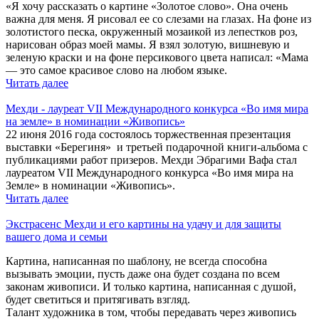
«Я хочу рассказать о картине «Золотое слово». Она очень
важна для меня. Я рисовал ее со слезами на глазах. На фоне из
золотистого песка, окруженный мозаикой из лепестков роз,
нарисован образ моей мамы. Я взял золотую, вишневую и
зеленую краски и на фоне персикового цвета написал: «Мама
— это самое красивое слово на любом языке.
Читать далее
Мехди - лауреат VII Международного конкурса «Во имя мира
на земле» в номинации «Живопись»
22 июня 2016 года состоялось торжественная презентация
выставки «Берегиня» и третьей подарочной книги-альбома с
публикациями работ призеров. Мехди Эбрагими Вафа стал
лауреатом VII Международного конкурса «Во имя мира на
Земле» в номинации «Живопись».
Читать далее
Экстрасенс Мехди и его картины на удачу и для защиты
вашего дома и семьи
Картина, написанная по шаблону, не всегда способна
вызывать эмоции, пусть даже она будет создана по всем
законам живописи. И только картина, написанная с душой,
будет светиться и притягивать взгляд.
Талант художника в том, чтобы передавать через живопись