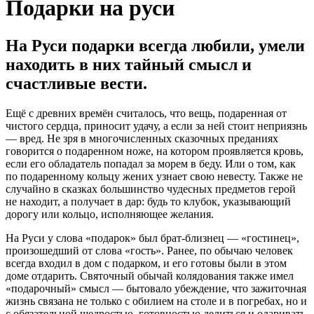
Подарки на руси
На Руси подарки всегда любили, умели
находить в них тайный смысл и
счастливые вести.
Ещё c древних времён считалось, что вещь, подаренная от
чистого сердца, приносит удачу, а если за ней стоит неприязнь
— вред. Не зря в многочисленных сказочных преданиях
говорится о подаренном ноже, на котором проявляется кровь,
если его обладатель попадал за морем в беду. Или о том, как
по подаренному кольцу жених узнает свою невесту. Также не
случайно в сказках большинство чудесных предметов герой
не находит, а получает в дар: будь то клубок, указывающий
дорогу или кольцо, исполняющее желания.
На Руси у слова «подарок» был брат-близнец — «гостинец»,
произошедший от слова «гость». Ранее, по обычаю человек
всегда входил в дом с подарком, и его готовы были в этом
доме отдарить. Святочный обычай колядования также имел
«подарочный» смысл — бытовало убеждение, что зажиточная
жизнь связана не только с обилием на столе и в погребах, но и
с обязательной щедростью, готовностью делиться и одаривать