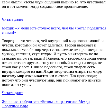
свои мысли, чтобы люди ощущали именно то, что чувствовал
он в тот момент, когда создавал свое произведение.
⠀
Читать далее
Мехди: «У меня есть столько всего, чем бы я хотел поделиться
с вами!»
Творец — это человек, чей внутренний мир полон эмоций и
чувств, которыми он хочет делиться. Творец выражает и
показывает «свой» мир через создаваемые им произведения:
музыку, картины, скульптуры. И пусть он «творит» не по
стандартам, он так видит! Говорят, что творческие люди очень
отличаются от других, что у них особый взгляд на вещи, не
такой как у всех. Ничего подобного, такой
творец есть
внутри каждого из нас. Люди творчества открыты миру,
поэтому мир открывается им в ответ
. Так происходит,
потому что они чувствуют мир, они понимают его изнутри,
понимают суть…
Читать далее
Живопись победителя «Битвы экстрасенсов» Мехди
Эбрагими Вафа