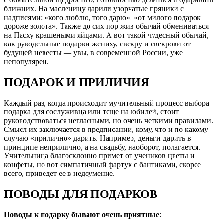
ближних. На масленицу дарили узорчатые пряники с
надписями: «кого люблю, того дарю», «от милого подарок
дороже золота». Также до сих пор жив обычай обмениваться
на Пасху крашеными яйцами. А вот такой чудесный обычай,
как рукодельные подарки жениху, свекру и свекрови от
будущей невесты — увы, в современной России, уже
непопулярен.
ПОДАРОК И ПРИЛИЧИЯ
Каждый раз, когда происходит мучительный процесс выбора
подарка для сослуживца или теще на юбилей, стоит
руководствоваться негласными, но очень четкими правилами.
Смысл их заключается в предписании, кому, что и по какому
случаю «прилично» дарить. Например, деньги дарить в
принципе неприлично, а на свадьбу, наоборот, полагается.
Учительница благосклонно примет от учеников цветы и
конфеты, но вот симпатичный фартук с бантиками, скорее
всего, приведет ее в недоумение.
ПОВОДЫ ДЛЯ ПОДАРКОВ
Поводы к подарку бывают очень приятные
: