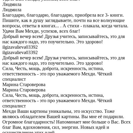
Людмила
Людмила
Благодарю, благодарю, благодарю, приобрела все 3- книги.
Пишите, как в душу заглядываете, почти на все волнующие
вопросы, ответы в книгах... . А стихи - плакала, когда читала.
Удачи Вам Мехди, успехов, всех благ!
Добрый вечер всем! Друзья учитесь, записывайтесь, это для
нас каждого надо, это поучительно. Это здорово!
ilgizavalieva03392
ilgizavalieva03392
Добрый вечер всем! Друзья учитесь, записывайтесь, это для
нас каждого надо, это поучительно. Это здорово!
Сила, Честь, мощь, доброта, искренность, истина,
ответственность - это про уважаемого Мехди. Чëткий
специалист
Марина Староверова
Марина Староверова
Сила, Честь, мощь, доброта, искренность, истина,
ответственность - это про уважаемого Мехди. Чëткий
специалист
Мехди Ваши картины уникальны, это искусство. Тоже
являюсь обладателем Вашей картины. Вы мне её подарили.
Огромное благодарность! Напоминает мне больше о Вас. Всех
благ Вам, вдохновения, сил, энергии. Новых идей и
осуществление этих идей.