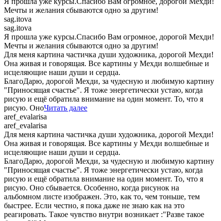
Я прошла уже курсы.Спасибо Вам огромное, дорогой Мехди!
Мечты и желания сбываются одно за другим!
sag.itova
sag.itova
Я прошла уже курсы.Спасибо Вам огромное, дорогой Мехди!
Мечты и желания сбываются одно за другим!
Для меня картина частичка души художника, дорогой Мехди!
Она живая и говорящая. Все картины у Мехди волшебные и
исцеляющие наши души и сердца.
БлагоДарю, дорогой Мехди, за чудесную и любимую картину
"Приносящая счастье". Я тоже энергетически устаю, когда
рисую и ещё обратила внимание на один момент. То, что я
рисую. Оно
Читать далее
aref_evalarisa
aref_evalarisa
Для меня картина частичка души художника, дорогой Мехди!
Она живая и говорящая. Все картины у Мехди волшебные и
исцеляющие наши души и сердца.
БлагоДарю, дорогой Мехди, за чудесную и любимую картину
"Приносящая счастье". Я тоже энергетически устаю, когда
рисую и ещё обратила внимание на один момент. То, что я
рисую. Оно сбывается. Особенно, когда рисунок на
альбомном листе изображен. Это, как то, чем тоньше, тем
быстрее. Если честно, я пока даже не знаю как на это
реагировать. Такое чувство внутри возникает :"Разве такое