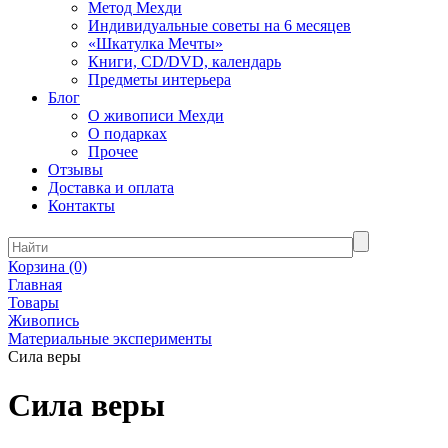
Метод Мехди
Индивидуальные советы на 6 месяцев
«Шкатулка Мечты»
Книги, CD/DVD, календарь
Предметы интерьера
Блог
О живописи Мехди
О подарках
Прочее
Отзывы
Доставка и оплата
Контакты
Корзина
(0)
Главная
Товары
Живопись
Материальные эксперименты
Сила веры
Сила веры