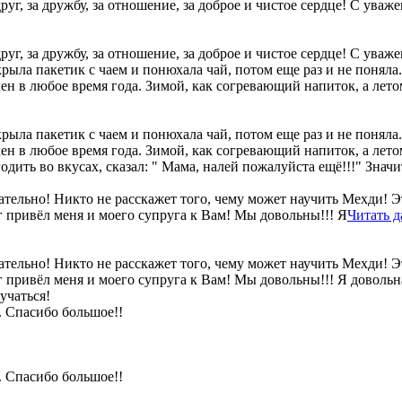
г, за дружбу, за отношение, за доброе и чистое сердце! С уваж
г, за дружбу, за отношение, за доброе и чистое сердце! С уваж
ла пакетик с чаем и понюхала чай, потом еще раз и не поняла..
ен в любое время года. Зимой, как согревающий напиток, а лето
ла пакетик с чаем и понюхала чай, потом еще раз и не поняла..
н в любое время года. Зимой, как согревающий напиток, а летом
дить во вкусах, сказал: " Мама, налей пожалуйста ещё!!!" Значи
ательно! Никто не расскажет того, чему может научить Мехди! Э
 привёл меня и моего супруга к Вам! Мы довольны!!! Я
Читать д
ательно! Никто не расскажет того, чему может научить Мехди! Э
 привёл меня и моего супруга к Вам! Мы довольны!!! Я довольна
учаться!
. Спасибо большое!!
. Спасибо большое!!