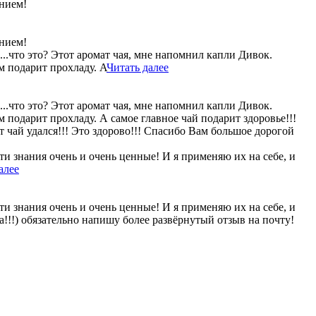
ением!
ением!
..что это? Этот аромат чая, мне напомнил капли Дивок.
м подарит прохладу. А
Читать далее
..что это? Этот аромат чая, мне напомнил капли Дивок.
 подарит прохладу. А самое главное чай подарит здоровье!!!
т чай удался!!! Это здорово!!! Спасибо Вам большое дорогой
ти знания очень и очень ценные! И я применяю их на себе, и
алее
ти знания очень и очень ценные! И я применяю их на себе, и
!!!) обязательно напишу более развёрнутый отзыв на почту!