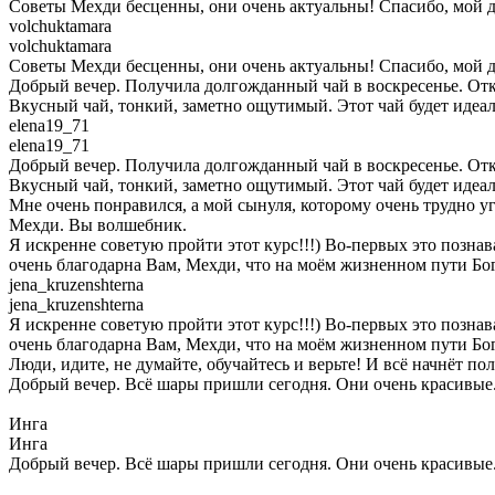
Советы Мехди бесценны, они очень актуальны! Спасибо, мой дру
volchuktamara
volchuktamara
Советы Мехди бесценны, они очень актуальны! Спасибо, мой дру
Добрый вечер. Получила долгожданный чай в воскресенье. Откры
Вкусный чай, тонкий, заметно ощутимый. Этот чай будет идеал
elena19_71
elena19_71
Добрый вечер. Получила долгожданный чай в воскресенье. Откры
Вкусный чай, тонкий, заметно ощутимый. Этот чай будет идеале
Мне очень понравился, а мой сынуля, которому очень трудно уго
Мехди. Вы волшебник.
Я искренне советую пройти этот курс!!!) Во-первых это познав
очень благодарна Вам, Мехди, что на моём жизненном пути Бог
jena_kruzenshterna
jena_kruzenshterna
Я искренне советую пройти этот курс!!!) Во-первых это познав
очень благодарна Вам, Мехди, что на моём жизненном пути Бог
Люди, идите, не думайте, обучайтесь и верьте! И всё начнёт пол
Добрый вечер. Всё шары пришли сегодня. Они очень красивые
Инга
Инга
Добрый вечер. Всё шары пришли сегодня. Они очень красивые