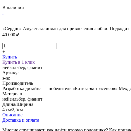
В наличии
«Сердце» Амулет-талисман для привлечения любви. Подходит 
40 000 ₽
-
+
Купить
Купить в 1 клик
нейзильбер, фианит
Артикул
s-nz
Производитель
Разработка дизайна — победитель «Битвы экстрасенсов» Мех
Материал
нейзильбер, фианит
Длина/Ширина
4 см/2,5см
Описание
Доставка и оплата
Многие спрашивают: как найти вторую половинку? Как привлечь