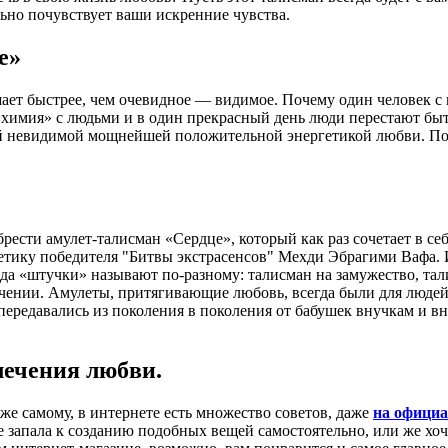
льно почувствует ваши искренние чувства.
е»
шает быстрее, чем очевидное — видимое. Почему один человек с 
«химия» с людьми и в один прекрасный день люди перестают бы
ой невидимой мощнейшей положительной энергетикой любви. Поми
рести амулет-талисман «Сердце», который как раз сочетает в се
гетику победителя "Битвы экстрасенсов" Мехди Эбрагими Вафа.
рода «штучки» называют по-разному: талисман на замужество, т
ачении. Амулеты, притягивающие любовь, всегда были для людей
ередавались из поколения в поколения от бабушек внучкам и вну
лечения любви.
же самому, в интернете есть множество советов, даже
на официа
е запала к созданию подобных вещей самостоятельно, или же хоче