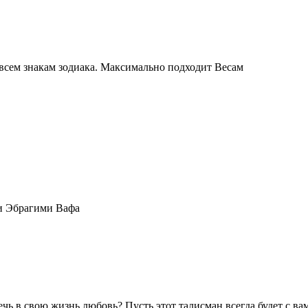
всем знакам зодиака. Максимально подходит Весам
ди Эбрагими Вафа
 в свою жизнь любовь? Пусть этот талисман всегда будет с вами