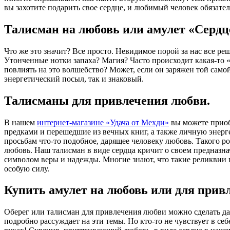
вы захотите подарить свое сердце, и любимый человек обязате
Талисман на любовь или амулет «Сердц
Что же это значит? Все просто. Невидимое порой за нас все ре
Утонченные нотки запаха? Магия? Часто происходит какая-то 
повлиять на это волшебство? Может, если он заряжен той сам
энергетический посыл, так и знаковый.
Талисманы для привлечения любви.
В нашем
интернет-магазине «Удача от Мехди»
вы можете приоб
предками и перешедшие из вечных книг, а также личную энер
просьбам что-то подобное, дарящее человеку любовь. Такого 
любовь. Наш талисман в виде сердца кричит о своем предназн
символом веры и надежды. Многие знают, что такие реликвии п
особую силу.
Купить амулет на любовь или для прив
Оберег или талисман для привлечения любви можно сделать да
подробно рассуждает на эти темы. Но кто-то не чувствует в себ