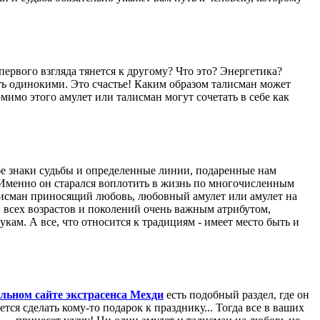
первого взгляда тянется к другому? Что это? Энергетика?
ть одинокими. Это счастье! Каким образом талисман может
мо этого амулет или талисман могут сочетать в себе как
бе знаки судьбы и определенные линии, подаренные нам
 Именно он старался воплотить в жизнь по многочисленным
алисман приносящий любовь, любовный амулет или амулет на
 всех возрастов и поколений очень важным атрибутом,
кам. А все, что относится к традициям - имеет место быть и
льном сайте экстрасенса Мехди
есть подобный раздел, где он
тся сделать кому-то подарок к празднику... Тогда все в ваших