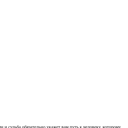
 и судьба обязательно укажет вам путь к человеку, которому