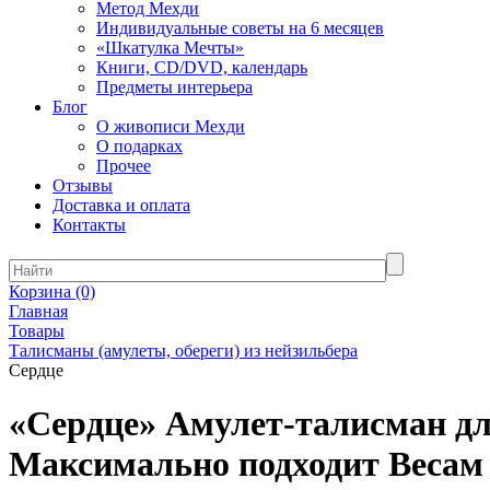
Метод Мехди
Индивидуальные советы на 6 месяцев
«Шкатулка Мечты»
Книги, CD/DVD, календарь
Предметы интерьера
Блог
О живописи Мехди
О подарках
Прочее
Отзывы
Доставка и оплата
Контакты
Корзина
(0)
Главная
Товары
Талисманы (амулеты, обереги) из нейзильбера
Сердце
«Сердце» Амулет-талисман дл
Максимально подходит Весам