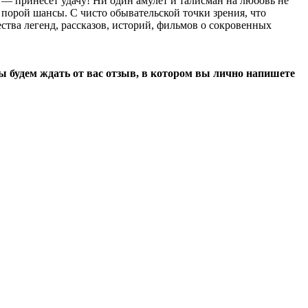
 — принесет удачу! Ни один амулет и талисман на любовь не
 порой шансы. С чисто обывательской точки зрения, что
тва легенд, рассказов, историй, фильмов о сокровенных
мы будем ждать от вас отзыв, в котором вы лично напишете