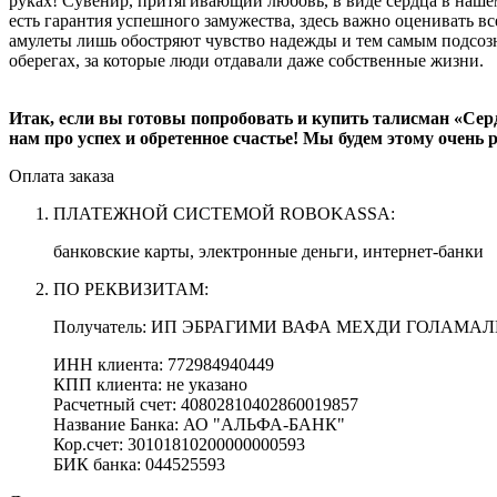
руках! Сувенир, притягивающий любовь, в виде сердца в нашем
есть гарантия успешного замужества, здесь важно оценивать вс
амулеты лишь обостряют чувство надежды и тем самым подсозн
оберегах, за которые люди отдавали даже собственные жизни.
Итак, если вы готовы попробовать и купить талисман «Серд
нам про успех и обретенное счастье! Мы будем этому очень 
Оплата заказа
ПЛАТЕЖНОЙ СИСТЕМОЙ ROBOKASSA:
банковские карты, электронные деньги, интернет-банки
ПО РЕКВИЗИТАМ:
Получатель: ИП ЭБРАГИМИ ВАФА МЕХДИ ГОЛАМА
ИНН клиента: 772984940449
КПП клиента: не указано
Расчетный счет: 40802810402860019857
Название Банка: АО "АЛЬФА-БАНК"
Кор.счет: 30101810200000000593
БИК банка: 044525593