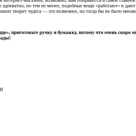
 интернет-магазине, возможно, вам понравится и самое главное
е адекватно, но тем не менее, подобные вещи «работают» и дают
ание творит чудеса — это возможно, но тогда бы не было множес
це», приготовьте ручку и бумажку, потому что очень скоро 
рады!
ЛИ