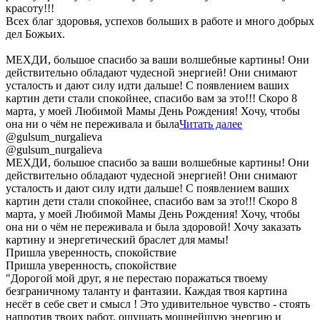
красоту!!!
Всех благ здоровья, успехов больших в работе и много добрых
дел Божьих.
МЕХДИ, большое спасибо за ваши волшебные картины! Они
действительно обладают чудесной энергией! Они снимают
усталость и дают силу идти дальше! С появлением ваших
картин дети стали спокойнее, спасибо вам за это!!! Скоро 8
марта, у моей Любимой Мамы День Рождения! Хочу, чтобы
она ни о чём не переживала и была
Читать далее
@gulsum_nurgalieva
@gulsum_nurgalieva
МЕХДИ, большое спасибо за ваши волшебные картины! Они
действительно обладают чудесной энергией! Они снимают
усталость и дают силу идти дальше! С появлением ваших
картин дети стали спокойнее, спасибо вам за это!!! Скоро 8
марта, у моей Любимой Мамы День Рождения! Хочу, чтобы
она ни о чём не переживала и была здоровой! Хочу заказать
картину и энергетический браслет для мамы!
Пришла уверенность, спокойствие
Пришла уверенность, спокойствие
"Дорогой мой друг, я не перестаю поражаться твоему
безграничному таланту и фантазии. Каждая твоя картина
несёт в себе свет и смысл ! Это удивительное чувство - стоять
напротив твоих работ, ощущать мощнейшую энергию и