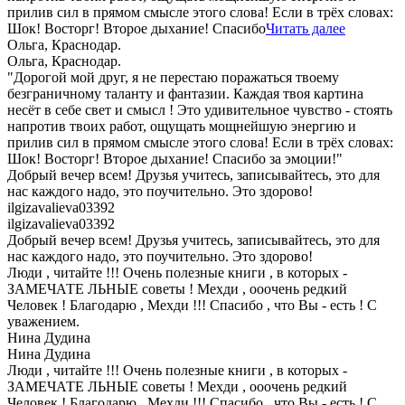
прилив сил в прямом смысле этого слова! Если в трёх словах:
Шок! Восторг! Второе дыхание! Спасибо
Читать далее
Ольга, Краснодар.
Ольга, Краснодар.
"Дорогой мой друг, я не перестаю поражаться твоему
безграничному таланту и фантазии. Каждая твоя картина
несёт в себе свет и смысл ! Это удивительное чувство - стоять
напротив твоих работ, ощущать мощнейшую энергию и
прилив сил в прямом смысле этого слова! Если в трёх словах:
Шок! Восторг! Второе дыхание! Спасибо за эмоции!"
Добрый вечер всем! Друзья учитесь, записывайтесь, это для
нас каждого надо, это поучительно. Это здорово!
ilgizavalieva03392
ilgizavalieva03392
Добрый вечер всем! Друзья учитесь, записывайтесь, это для
нас каждого надо, это поучительно. Это здорово!
Люди , читайте !!! Очень полезные книги , в которых -
ЗАМЕЧАТЕ ЛЬНЫЕ советы ! Мехди , ооочень редкий
Человек ! Благодарю , Мехди !!! Спасибо , что Вы - есть ! С
уважением.
Нина Дудина
Нина Дудина
Люди , читайте !!! Очень полезные книги , в которых -
ЗАМЕЧАТЕ ЛЬНЫЕ советы ! Мехди , ооочень редкий
Человек ! Благодарю , Мехди !!! Спасибо , что Вы - есть ! С