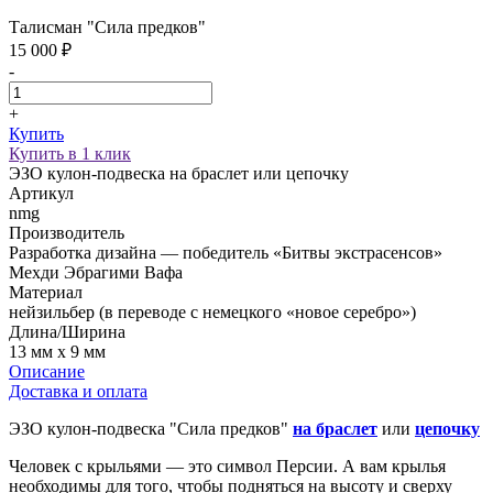
Талисман "Сила предков"
15 000 ₽
-
+
Купить
Купить в 1 клик
ЭЗО кулон-подвеска на браслет или цепочку
Артикул
nmg
Производитель
Разработка дизайна — победитель «Битвы экстрасенсов»
Мехди Эбрагими Вафа
Материал
нейзильбер (в переводе с немецкого «новое серебро»)
Длина/Ширина
13 мм х 9 мм
Описание
Доставка и оплата
ЭЗО кулон-подвеска "Сила предков"
на браслет
или
цепочку
Человек с крыльями — это символ Персии. А вам крылья
необходимы для того, чтобы подняться на высоту и сверху